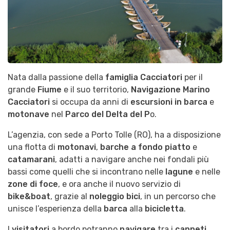
Nata dalla passione della
famiglia Cacciatori
per il
grande
Fiume
e il suo territorio,
Navigazione Marino
Cacciatori
si occupa da anni di
escursioni in barca
e
motonave
nel
Parco
del Delta del P
o.
L’agenzia, con sede a Porto Tolle (RO), ha a disposizione
una flotta di
motonavi
,
barche a fondo piatto
e
catamarani
, adatti a navigare anche nei fondali più
bassi come quelli che si incontrano nelle
lagune
e nelle
zone di foce
, e ora anche il nuovo servizio di
bike&boat
, grazie al
noleggio bici
, in un percorso che
unisce l’esperienza della
barca
alla
bicicletta
.
I
visitatori
a bordo potranno
navigare
tra i
canneti
,