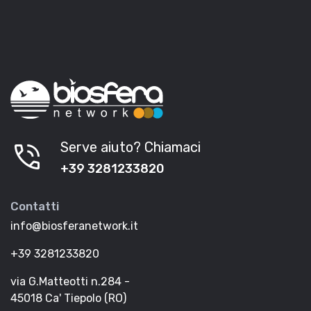
phone_in_talk
Serve aiuto? Chiamaci
+39 3281233820
Contatti
info@biosferanetwork.it
+39 3281233820
via G.Matteotti n.284 -
45018 Ca' Tiepolo (RO)