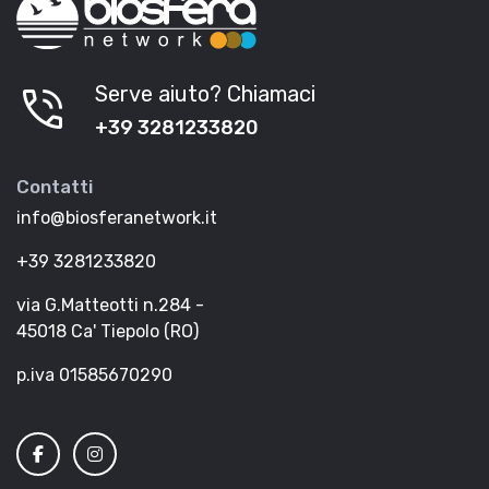
phone_in_talk
Serve aiuto? Chiamaci
+39 3281233820
Contatti
info@biosferanetwork.it
+39 3281233820
via G.Matteotti n.284 -
45018 Ca' Tiepolo (RO)
p.iva 01585670290