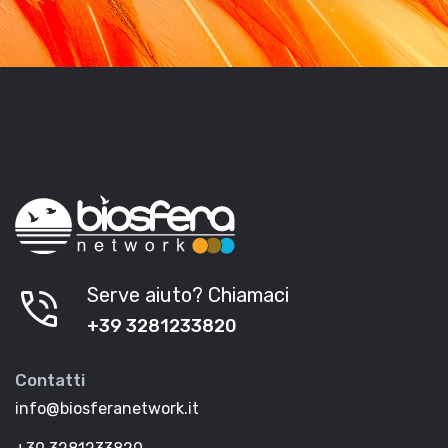
phone_in_talk
Serve aiuto? Chiamaci
+39 3281233820
Contatti
info@biosferanetwork.it